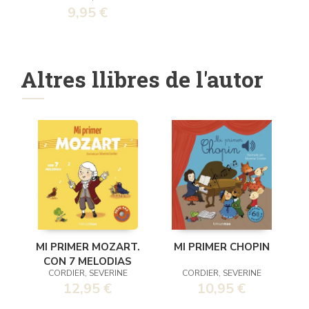
DE ACTIVIDADES
9,95 €
OFICIAL
Altres llibres de l'autor
MI PRIMER MOZART.
MI PRIMER CHOPIN
CON 7 MELODIAS
CORDIER, SEVERINE
CORDIER, SEVERINE
12,95 €
10,95 €