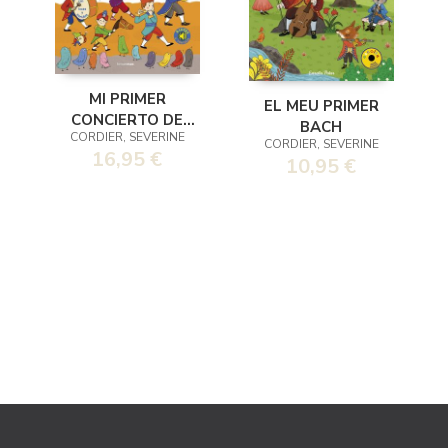
MI PRIMER
EL MEU PRIMER
CONCIERTO DE
BACH
CORDIER, SEVERINE
MÚSICA CLÁSICA.
CORDIER, SEVERINE
16,95 €
LUCES Y SONIDOS
10,95 €