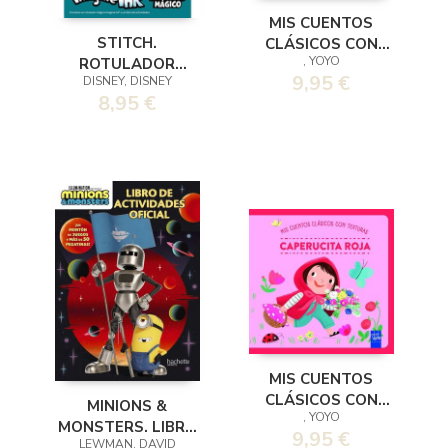
MIS CUENTOS
STITCH.
CLÁSICOS CON
, YOYO
ROTULADOR
TEXTURAS. EL
9,95 €
DISNEY, DISNEY
MÁGICO
LIBRO DE LA SELVA
8,95 €
MIS CUENTOS
CLÁSICOS CON
MINIONS &
, YOYO
TEXTURAS.
MONSTERS. LIBRO
9,95 €
CAPERUCITA ROJA
LEWMAN, DAVID