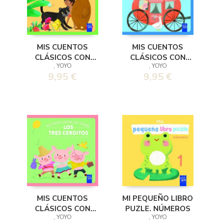
MIS CUENTOS
MIS CUENTOS
CLÁSICOS CON
CLÁSICOS CON
, YOYO
, YOYO
TEXTURAS. EL
TEXTURAS.
9,95 €
9,95 €
LIBRO DE LA SELVA
CENICIENTA
MIS CUENTOS
MI PEQUEÑO LIBRO
CLÁSICOS CON
PUZLE. NÚMEROS
, YOYO
, YOYO
TEXTURAS. LOS