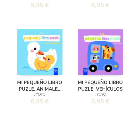
9,95 €
6,95 €
TRES CERDITOS
MI PEQUEÑO LIBRO
MI PEQUEÑO LIBRO
PUZLE. ANIMALES
PUZLE. VEHÍCULOS
, YOYO
, YOYO
BEBÉS
6,95 €
6,95 €