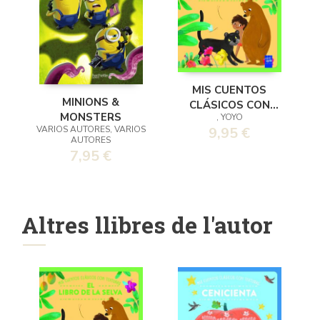
MIS CUENTOS
MINIONS &
CLÁSICOS CON
MONSTERS
, YOYO
TEXTURAS. EL
VARIOS AUTORES, VARIOS
9,95 €
LIBRO DE LA SELVA
AUTORES
7,95 €
Altres llibres de l'autor