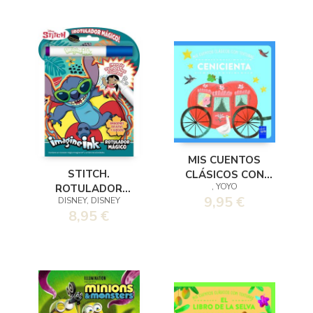
MIS CUENTOS
STITCH.
CLÁSICOS CON
, YOYO
ROTULADOR
TEXTURAS.
9,95 €
DISNEY, DISNEY
MÁGICO
CENICIENTA
8,95 €