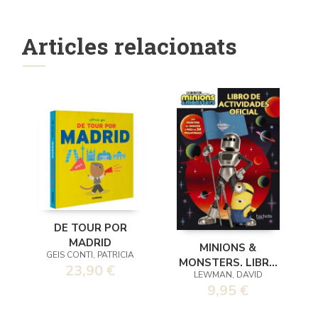
Articles relacionats
DE TOUR POR
MADRID
MINIONS &
GEIS CONTI, PATRICIA
MONSTERS. LIBRO
23,90 €
LEWMAN, DAVID
DE ACTIVIDADES
9,95 €
OFICIAL