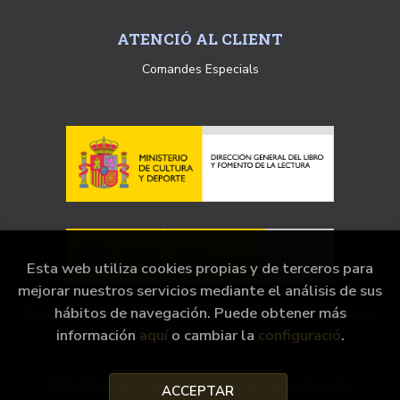
ATENCIÓ AL CLIENT
Comandes Especials
Esta web utiliza cookies propias y de terceros para
mejorar nuestros servicios mediante el análisis de sus
hábitos de navegación. Puede obtener más
Este establecimiento ha recibido una ayuda extraordinaria del
información
aquí
o cambiar la
configuració
.
Ministerio de Cultura y Deporte.
2026 ©
Librería +Bernat ,Magatzem de Cultura de
ACCEPTAR