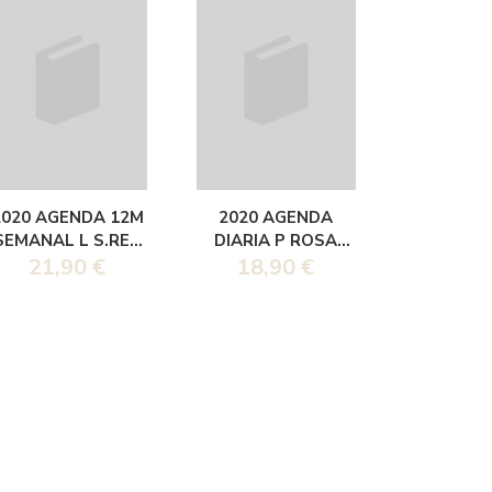
2020 AGENDA 12M
2020 AGENDA
SEMANAL L S.RED
DIARIA P ROSA
TAPA DURA
21,90 €
TAPA DURA
18,90 €