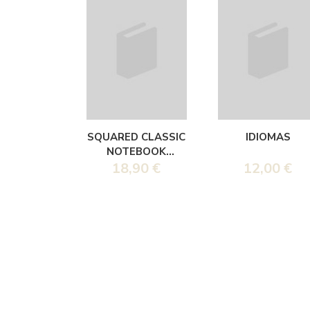
SQUARED CLASSIC
IDIOMAS
NOTEBOOK
CUADERNO
18,90 €
12,00 €
CUADRICULADO