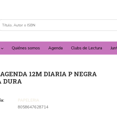
a
Quiénes somos
Agenda
Clubs de Lectura
Jun
 AGENDA 12M DIARIA P NEGRA
A DURA
ía:
PAPELERIA
8058647628714