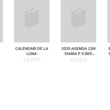
CALENDARI DE LA
2020 AGENDA 12M
LUNA
DIARIA P S.RED
12,70 €
TAPA DURA
18,90 €