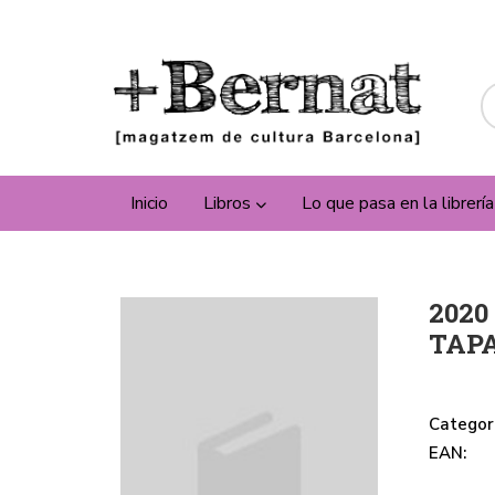
Inicio
Libros
Lo que pasa en la librerí
2020
TAP
Categor
EAN: