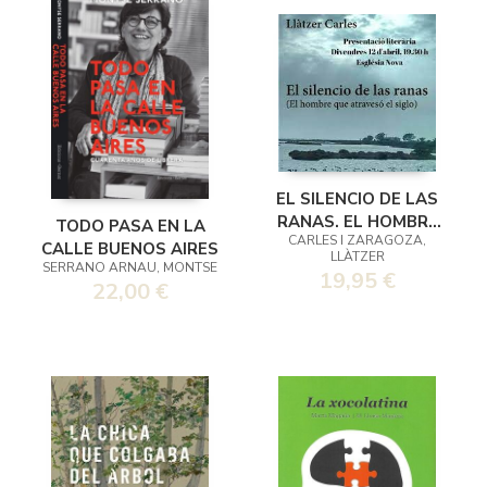
EL SILENCIO DE LAS
RANAS. EL HOMBRE
TODO PASA EN LA
CARLES I ZARAGOZA,
QUE ATRAVESÓ EL
CALLE BUENOS AIRES
LLÀTZER
SIGLO
SERRANO ARNAU, MONTSE
19,95 €
22,00 €