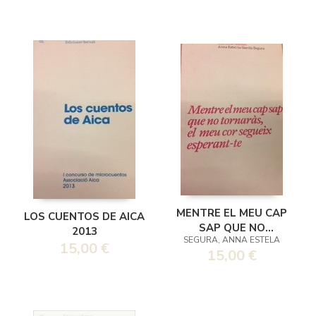
MENTRE EL MEU CAP
LOS CUENTOS DE AICA
SAP QUE NO
2013
SEGURA, ANNA ESTELA
TORNARAS EL MEU
15,00 €
15,00 €
COR SEGUEIX