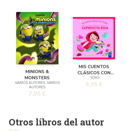
MIS CUENTOS
MINIONS &
CLÁSICOS CON
MONSTERS
, YOYO
TEXTURAS.
VARIOS AUTORES, VARIOS
9,95 €
CAPERUCITA ROJA
AUTORES
7,95 €
Otros libros del autor