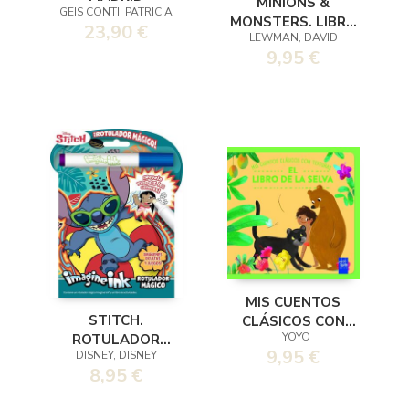
MINIONS &
GEIS CONTI, PATRICIA
MONSTERS. LIBRO
23,90 €
LEWMAN, DAVID
DE ACTIVIDADES
9,95 €
OFICIAL
MIS CUENTOS
STITCH.
CLÁSICOS CON
, YOYO
ROTULADOR
TEXTURAS. EL
9,95 €
DISNEY, DISNEY
MÁGICO
LIBRO DE LA SELVA
8,95 €