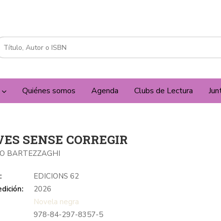
a
Quiénes somos
Agenda
Clubs de Lectura
Jun
VES SENSE CORREGIR
O BARTEZZAGHI
:
EDICIONS 62
dición:
2026
Novela negra
978-84-297-8357-5