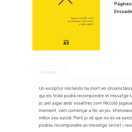
Páginas
Encuade
Sinopsis
Un escriptor misteriós ha mort en circumstànci
qui els trobi podrà recompondre el missatge secr
jo, per jugar amb vosaltres com Niccolò jugava 
moment, vam començar a fer un joc. M'enviava r
millor seu suïcidi. Però jo sé que no es va suï
podreu recompondre un missatge secret i reso