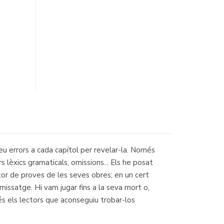
eu errors a cada capítol per revelar-la. Només
s lèxics gramaticals, omissions... Els he posat
ctor de proves de les seves obres; en un cert
missatge. Hi vam jugar fins a la seva mort o,
més els lectors que aconseguiu trobar-los