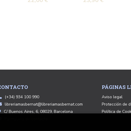
22,00 €
23,90 €
CONTACTO
PÁGINAS L
(+34) 934 100 990
Aviso legal
libreriamasbernat@libreriamasbernat.com
Protección de d
C/ Buenos Aires, 6, 08029, Barcelona
Política de Coo
Formulario de contacto