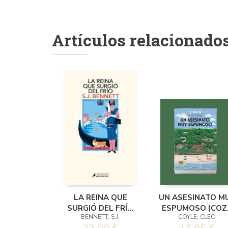
Artículos relacionado
LA REINA QUE
UN ASESINATO M
SURGIÓ DEL FRÍO
ESPUMOSO (COZ
BENNETT, S.J.
COYLE, CLEO
(SU MAJESTAD, LA
MYSTERY)