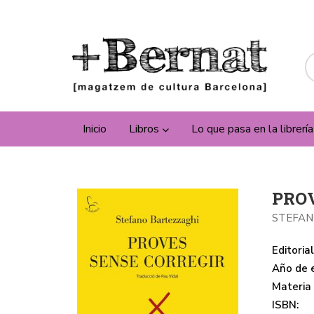
Inicio
Libros
Lo que pasa en la librerí
PRO
STEFAN
Editorial
Año de e
Materia
ISBN: