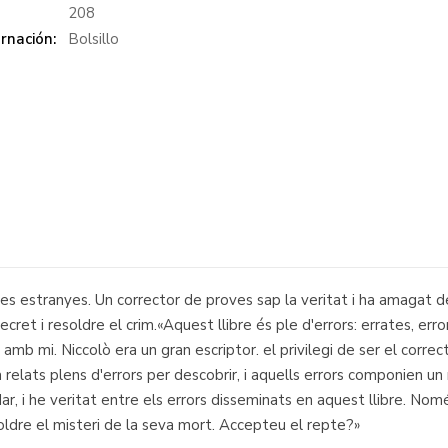
:
208
rnación:
Bolsillo
es estranyes. Un corrector de proves sap la veritat i ha amagat d
et i resoldre el crim.«Aquest llibre és ple d'errors: errates, error
amb mi. Niccolò era un gran escriptor. el privilegi de ser el corre
elats plens d'errors per descobrir, i aquells errors componien un 
cidar, i he veritat entre els errors disseminats en aquest llibre. No
ldre el misteri de la seva mort. Accepteu el repte?»