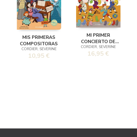
MI PRIMER
MIS PRIMERAS
CONCIERTO DE
COMPOSITORAS
CORDIER, SEVERINE
MÚSICA CLÁSICA.
CORDIER, SEVERINE
16,95 €
LUCES Y SONIDOS
10,95 €