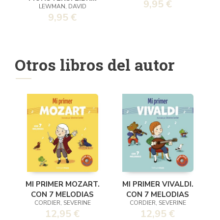
9,95 €
CAPERUCITA ROJA
LEWMAN, DAVID
DE ACTIVIDADES
9,95 €
OFICIAL
Otros libros del autor
MI PRIMER MOZART.
MI PRIMER VIVALDI.
CON 7 MELODIAS
CON 7 MELODIAS
CORDIER, SEVERINE
CORDIER, SEVERINE
12,95 €
12,95 €