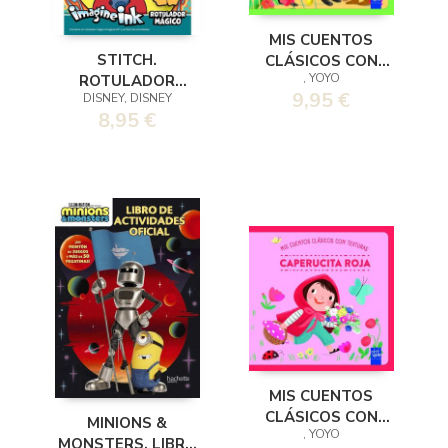
MIS CUENTOS
STITCH.
CLÁSICOS CON
, YOYO
ROTULADOR
TEXTURAS. EL
9,95 €
DISNEY, DISNEY
MÁGICO
LIBRO DE LA SELVA
8,95 €
MIS CUENTOS
CLÁSICOS CON
MINIONS &
, YOYO
TEXTURAS.
MONSTERS. LIBRO