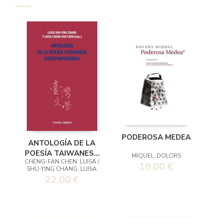
PODEROSA MEDEA
ANTOLOGÍA DE LA
POESÍA TAIWANESA
MIQUEL, DOLORS
CHENG-FAN CHEN, LUISA /
CONTEMPORÁNEA
19,00 €
SHU-YING CHANG, LUISA
22,00 €