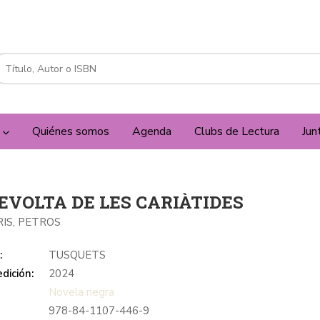
a
Quiénes somos
Agenda
Clubs de Lectura
Jun
EVOLTA DE LES CARIÀTIDES
IS, PETROS
:
TUSQUETS
dición:
2024
Novela negra
978-84-1107-446-9