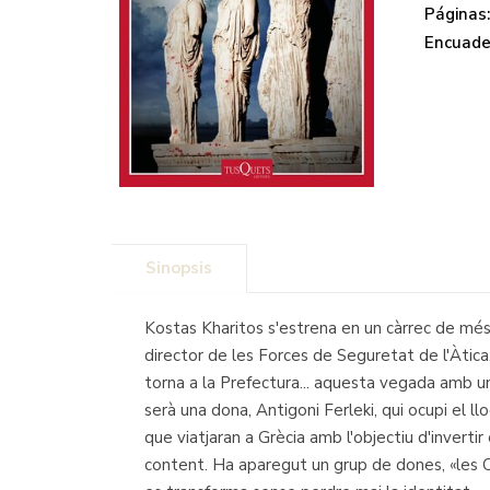
Páginas
Encuade
Sinopsis
Kostas Kharitos s'estrena en un càrrec de més 
director de les Forces de Seguretat de l'Àtica, 
torna a la Prefectura... aquesta vegada amb u
serà una dona, Antigoni Ferleki, qui ocupi el l
que viatjaran a Grècia amb l'objectiu d'invert
content. Ha aparegut un grup de dones, «les 