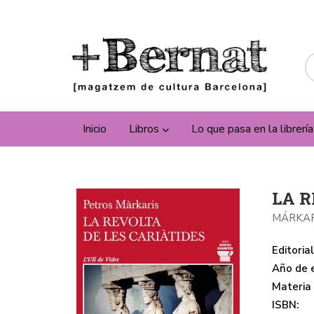
Inicio
Libros
Lo que pasa en la librerí
LA R
MÁRKAR
Editorial
Año de e
Materia
ISBN: