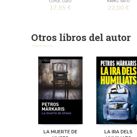
COYLE, CLEO
RÄMÖ, SATU
MYSTERY)
17,95 €
22,00 €
Otros libros del autor
LA MUERTE DE
LA IRA DELS