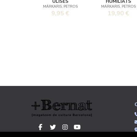
ULISES
HUMILIATS
MÁRKARIS, PETROS
MÁRKARIS, PETROS
9,95 €
19,90 €