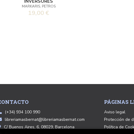
INVERSORES
MARKARIS, PETROS
19,00 €
CONTACTO
PÁGINAS L
(+34) 934 100 990
Aviso legal
libreriamasbernat@libreriamasbernat.com
Protección de d
C/ Buenos Aires, 6, 08029, Barcelona
Política de Coo