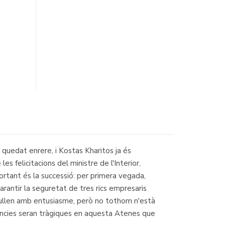
 quedat enrere, i Kostas Kharitos ja és
s felicitacions del ministre de l'Interior,
rtant és la successió: per primera vegada,
arantir la seguretat de tres rics empresaris
 acullen amb entusiasme, però no tothom n'està
ències seran tràgiques en aquesta Atenes que