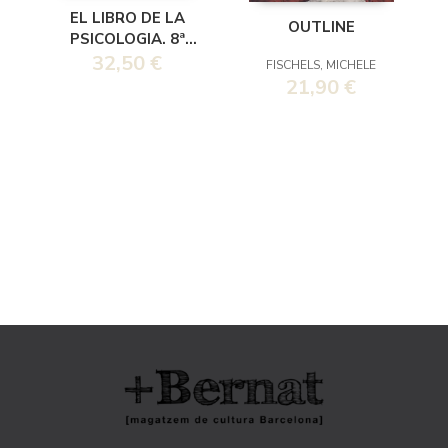
EL LIBRO DE LA
OUTLINE
PSICOLOGIA. 8ª
32,50 €
EDICION
FISCHELS, MICHELE
ACTUALIZADA
21,90 €