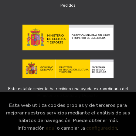
Pedidos
Este establecimiento ha recibido una ayuda extraordinaria del
Ministerio de Cultura y Deporte.
Esta web utiliza cookies propias y de terceros para
mejorar nuestros servicios mediante el análisis de sus
2026 ©
Librería +Bernat ,Magatzem de Cultura de
Barcelona
. Todos los Derechos Reservados |
Grupo
hábitos de navegación. Puede obtener más
Trevenque
información
aquí
o cambiar la
configuración
.