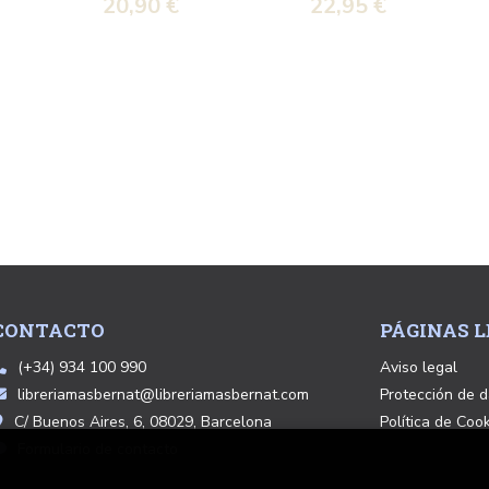
20,90 €
22,95 €
CONTACTO
PÁGINAS L
(+34) 934 100 990
Aviso legal
libreriamasbernat@libreriamasbernat.com
Protección de d
C/ Buenos Aires, 6, 08029, Barcelona
Política de Coo
Formulario de contacto