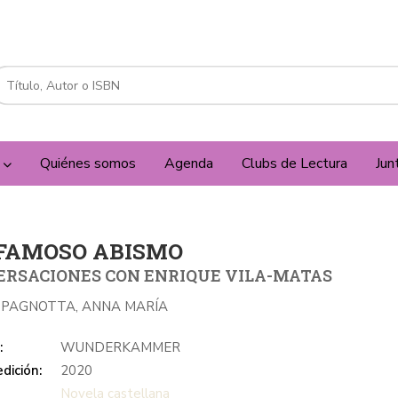
a
Quiénes somos
Agenda
Clubs de Lectura
Jun
 FAMOSO ABISMO
RSACIONES CON ENRIQUE VILA-MATAS
A PAGNOTTA, ANNA MARÍA
:
WUNDERKAMMER
dición:
2020
Novela castellana