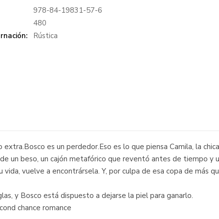
978-84-19831-57-6
:
480
rnación:
Rústica
o extra.Bosco es un perdedor.Eso es lo que piensa Camila, la chic
 de un beso, un cajón metafórico que reventó antes de tiempo y un
vida, vuelve a encontrársela. Y, por culpa de esa copa de más qu
as, y Bosco está dispuesto a dejarse la piel para ganarlo.
econd chance romance