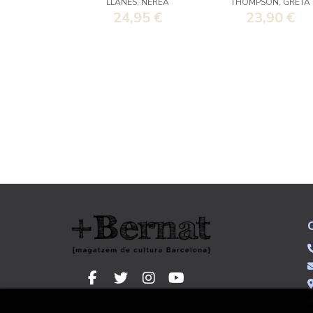
LLANES, NEREA
THOMPSON, GRETA
24,95 €
23,90 €