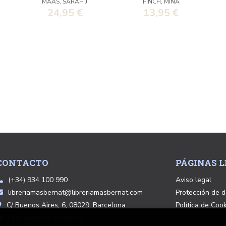
MAAS, SARAH J.
FINCH, MINA
EDICION ESPECIAL
24,95 €
13,95 €
CON
CONTACTO
PÁGINAS L
(+34) 934 100 990
Aviso legal
libreriamasbernat@libreriamasbernat.com
Protección de d
C/ Buenos Aires, 6, 08029, Barcelona
Política de Coo
Formulario de contacto