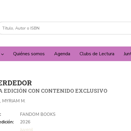
a
Quiénes somos
Agenda
Clubs de Lectura
Jun
PERDEDOR
 EDICIÓN CON CONTENIDO EXCLUSIVO
, MYRIAM M.
:
FANDOM BOOKS
dición:
2026
Juvenil