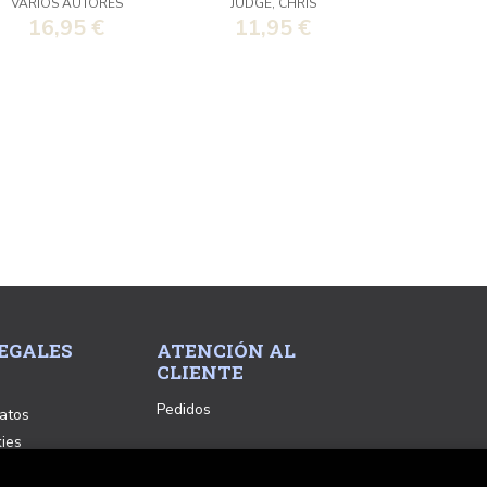
VARIOS AUTORES
JUDGE, CHRIS
16,95 €
11,95 €
EGALES
ATENCIÓN AL
CLIENTE
Pedidos
atos
kies