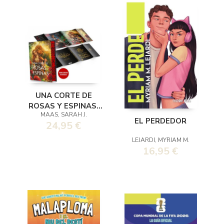
UNA CORTE DE
ROSAS Y ESPINAS.
MAAS, SARAH J.
EDICION ESPECIAL
EL PERDEDOR
24,95 €
CON
LEJARDI, MYRIAM M.
16,95 €