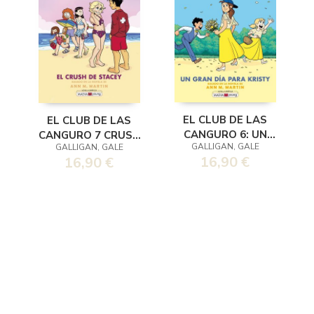
EL CLUB DE LAS
EL CLUB DE LAS
CANGURO 6: UN
CANGURO 7 CRUSH
GALLIGAN, GALE
GALLIGAN, GALE
GRAN DÍA PARA
DE STACY
16,90 €
16,90 €
KRISTY