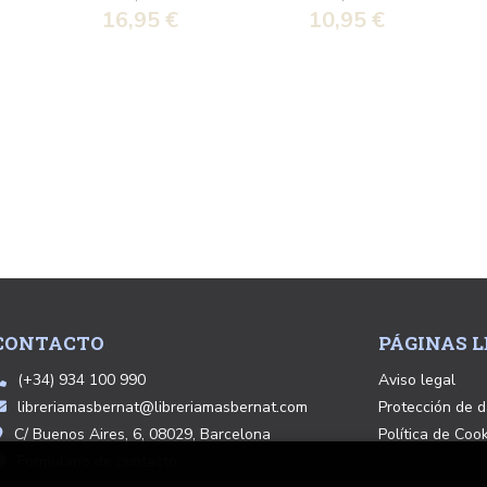
HUMANIDAD
16,95 €
10,95 €
CONTACTO
PÁGINAS L
(+34) 934 100 990
Aviso legal
libreriamasbernat@libreriamasbernat.com
Protección de d
C/ Buenos Aires, 6, 08029, Barcelona
Política de Coo
Formulario de contacto