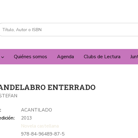
a
Quiénes somos
Agenda
Clubs de Lectura
Jun
CANDELABRO ENTERRADO
 STEFAN
:
ACANTILADO
dición:
2013
Novela castellana
978-84-96489-87-5