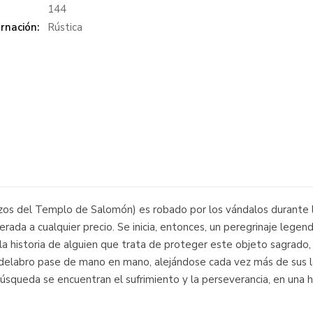
:
144
rnación:
Rústica
zos del Templo de Salomón) es robado por los vándalos durante l
ada a cualquier precio. Se inicia, entonces, un peregrinaje lege
a la historia de alguien que trata de proteger este objeto sagrado
ndelabro pase de mano en mano, alejándose cada vez más de sus le
queda se encuentran el sufrimiento y la perseverancia, en una hist