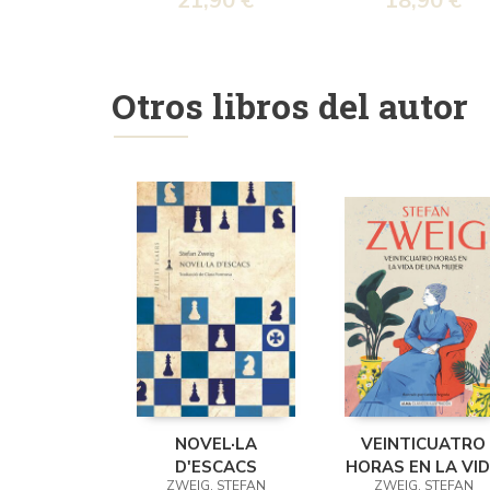
21,90 €
18,90 €
TRUCOS)
Otros libros del autor
NOVEL·LA
VEINTICUATRO
D'ESCACS
HORAS EN LA VI
ZWEIG, STEFAN
ZWEIG, STEFAN