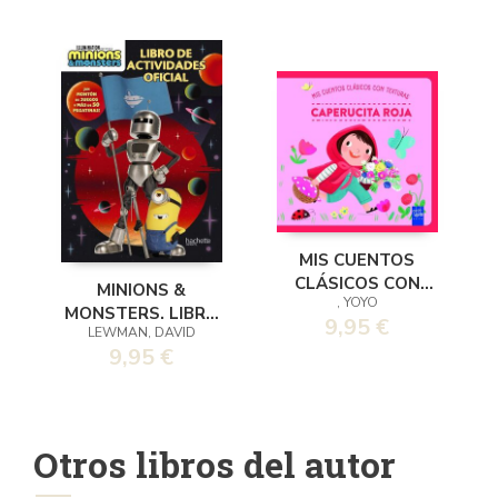
MIS CUENTOS
CLÁSICOS CON
MINIONS &
, YOYO
TEXTURAS.
MONSTERS. LIBRO
9,95 €
CAPERUCITA ROJA
LEWMAN, DAVID
DE ACTIVIDADES
9,95 €
OFICIAL
Otros libros del autor