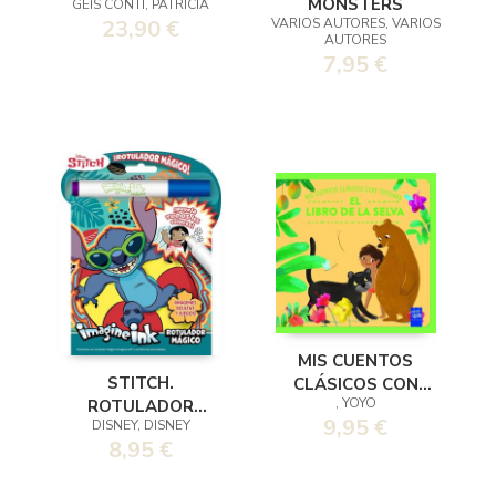
MONSTERS
GEIS CONTI, PATRICIA
VARIOS AUTORES, VARIOS
23,90 €
AUTORES
7,95 €
MIS CUENTOS
STITCH.
CLÁSICOS CON
, YOYO
ROTULADOR
TEXTURAS. EL
9,95 €
DISNEY, DISNEY
MÁGICO
LIBRO DE LA SELVA
8,95 €