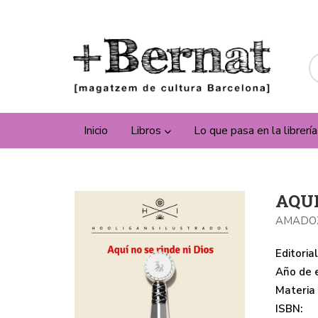
Inicio
Libros
Lo que pasa en la librerí
AQUI
AMADOZ
Editorial
Año de e
Materia
ISBN: