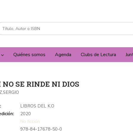
a
Quiénes somos
Agenda
Clubs de Lectura
Jun
 NO SE RINDE NI DIOS
,SERGIO
:
LIBROS DEL K.O
dición:
2020
No ficción
978-84-17678-50-0