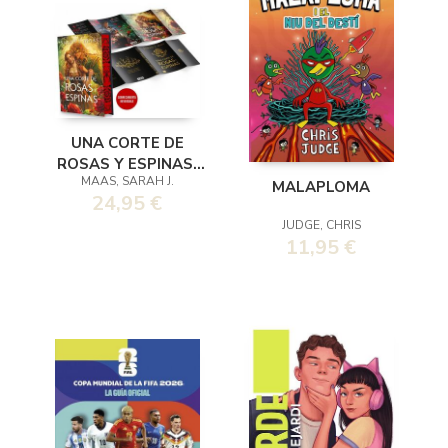
UNA CORTE DE
ROSAS Y ESPINAS.
MAAS, SARAH J.
EDICION ESPECIAL
MALAPLOMA
24,95 €
CON
JUDGE, CHRIS
11,95 €