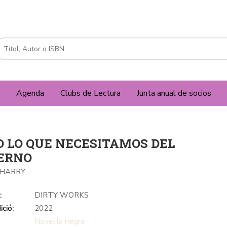
Agenda
Clubs de Lectura
Junta anual de socios
O LO QUE NECESITAMOS DEL
IERNO
,HARRY
:
DIRTY WORKS
ició:
2022
Novel·la negra