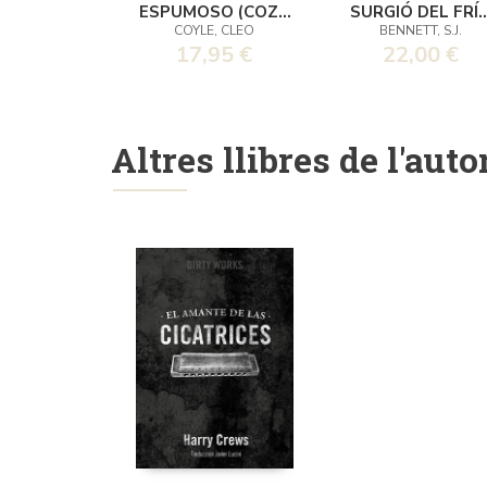
ESPUMOSO (COZY
SURGIÓ DEL FRÍ
COYLE, CLEO
BENNETT, S.J.
MYSTERY)
(SU MAJESTAD, L
17,95 €
22,00 €
REINA
INVESTIGADORA 
Altres llibres de l'auto