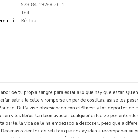
978-84-19288-30-1
:
184
rnació:
Rústica
abor de tu propia sangre para estar a lo que hay que estar. Quie
erían salir a la calle y romperse un par de costillas, así se les pa
Por eso, Duffy vive obsesionado con el fitness y los deportes de c
o zen y los libros también ayudan, cualquier esfuerzo por entende
esta parte, la vida se le ha empezado a descoser., pero que a difer
 Decenas o cientos de relatos que nos ayudan a recomponer su prop