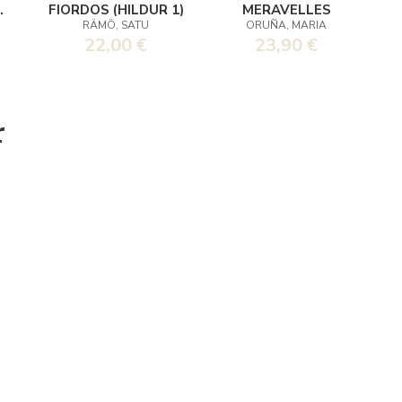
O
FIORDOS (HILDUR 1)
MERAVELLES
RÄMÖ, SATU
ORUÑA, MARIA
A
22,00 €
23,90 €
5)
r