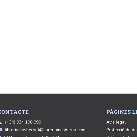
CONTACTE
PÀGINES L
(+34) 934 100 990
Avis legal
libreriamasbernat@libreriamasbernat.com
Protecció de d