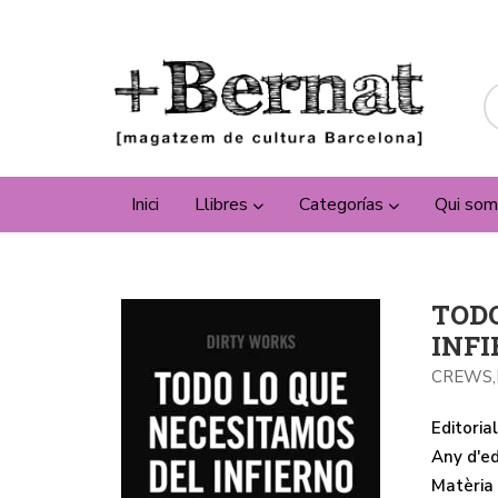
Inici
Llibres
Categorías
Qui som
TOD
INF
CREWS
Editorial
Any d'ed
Matèria