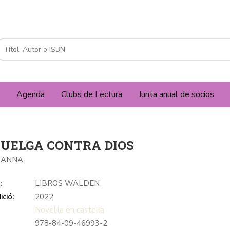
Agenda
Clubs de Lectura
Junta anual de socios
HUELGA CONTRA DIOS
JOANNA
:
LIBROS WALDEN
ició:
2022
Novel·la en castellà
978-84-09-46993-2