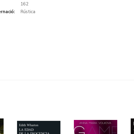
:
162
rnació:
Rústica