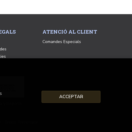
EGALS
ATENCIÓ AL CLIENT
Comandes Especials
ades
kies
s
ACCEPTAR
a y Deporte.
s |
Grupo Trevenque