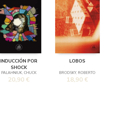
INDUCCIÓN POR
LOBOS
SHOCK
PALAHNIUK, CHUCK
BRODSKY, ROBERTO
20,90 €
18,90 €