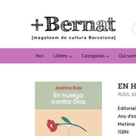
Inici
Llibres
Categorías
Qui som
EN 
RUSS, 
Editorial
Any d'ed
Matèria
ISBN: