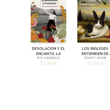
DESOLACION Y EL
LOS INGLESES
ENCANTO, LA
ENTIENDEN DE
ROY, GABRIELLE
DEWITT, HELEN
LANA (Y OTROS
27,90 €
21,90 €
TRUCOS)