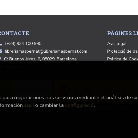
CONTACTE
PÀGINES L
(+34) 934 100 990
Avis legal
libreriamasbernat@libreriamasbernat.com
Protecció de d
C/ Buenos Aires, 6, 08029, Barcelona
Política de Coo
Formulari de contacte
s para mejorar nuestros servicios mediante el análisis de su
nformación
aquí
o cambiar la
configuració
.
ecimiento ha recibido una ayuda extraordinaria del Ministerio de Cultur
Bernat ,Magatzem de Cultura de Barcelona
. Tots els Drets Reservat