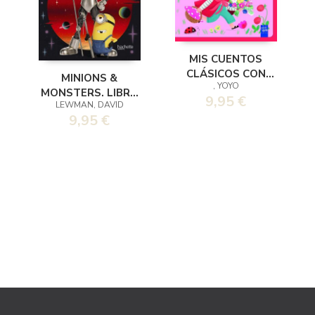
MIS CUENTOS
CLÁSICOS CON
MINIONS &
, YOYO
TEXTURAS.
MONSTERS. LIBRO
9,95 €
CAPERUCITA ROJA
LEWMAN, DAVID
DE ACTIVIDADES
9,95 €
OFICIAL