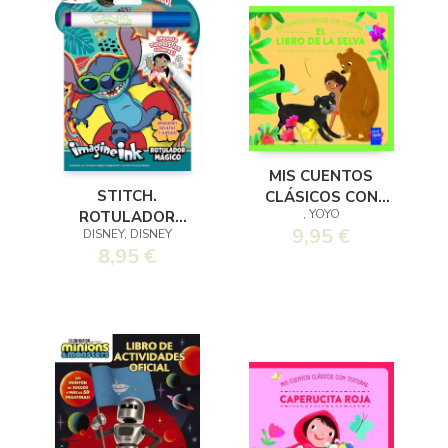
MIS CUENTOS
STITCH.
CLÁSICOS CON
, YOYO
ROTULADOR
TEXTURAS. EL
9,95 €
DISNEY, DISNEY
MÁGICO
LIBRO DE LA SELVA
8,95 €